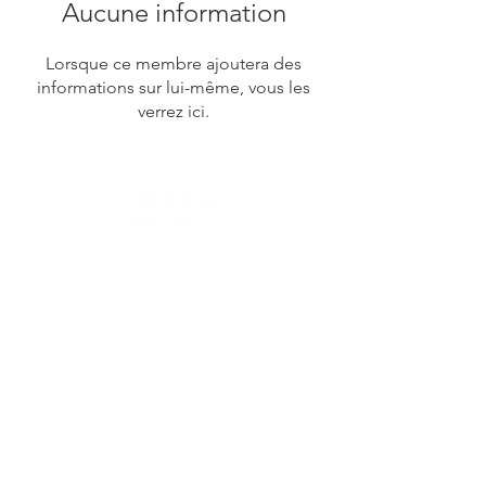
Aucune information
Lorsque ce membre ajoutera des
informations sur lui-même, vous les
verrez ici.
Contact Us
Menu
Address:
SHENZHEN:
Floor #2, Building #2, Number 93, The 2nd Ao Bei
New Village, Bao An Community, Yuan Shan Town,
Long Gang District, Shen Zhen City, Guang Dong
Prov, China
Post code:518115