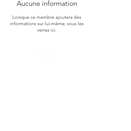
Aucune information
Lorsque ce membre ajoutera des
informations sur lui-même, vous les
verrez ici.
Contact Us
Menu
Address:
SHENZHEN:
Floor #2, Building #2, Number 93, The 2nd Ao Bei
New Village, Bao An Community, Yuan Shan Town,
Long Gang District, Shen Zhen City, Guang Dong
Prov, China
Post code:518115