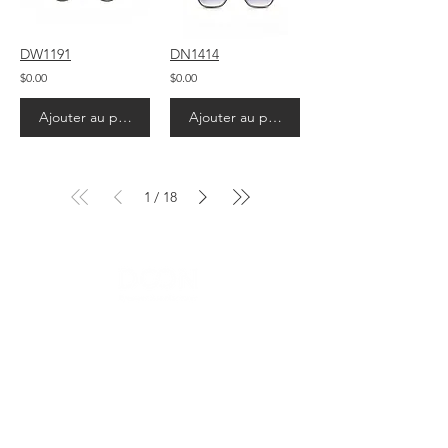
DW1191
DN1414
$0.00
$0.00
Ajouter au panier
Ajouter au panier
1
18
/
Contact Us
Menu
Address:
SHENZHEN: